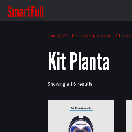
SmartFull
Inicio
/ Productos etiquetados “Kit Plan
Kit Planta
Sorted
Showing all 6 results
by
latest