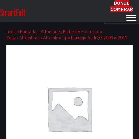
DONDE
COMPRAR
SmartFull
Inicio
/
Pantallas, Alfombras, Kit Led & Polarizado
Zeuz
/
Alfombras
/ Alfombra tipo bandeja Audi Q5 2009 a 2017