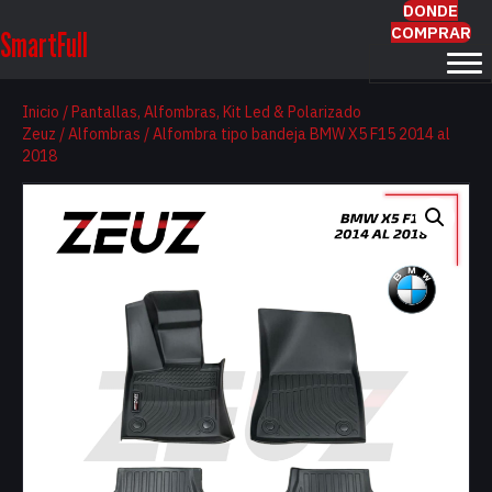
DONDE
COMPRAR
SmartFull
Inicio
/
Pantallas, Alfombras, Kit Led & Polarizado
Zeuz
/
Alfombras
/ Alfombra tipo bandeja BMW X5 F15 2014 al
2018