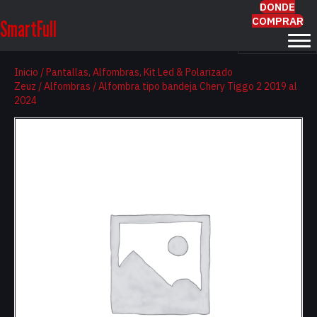
DONDE
COMPRAR
SmartFull
Inicio
/
Pantallas, Alfombras, Kit Led & Polarizado
Zeuz
/
Alfombras
/ Alfombra tipo bandeja Chery Tiggo 2 2019 al
2024