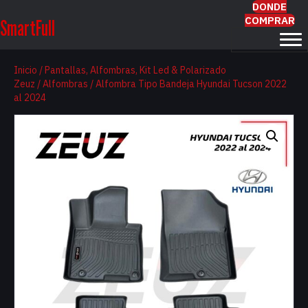
DONDE
COMPRAR
SmartFull
Inicio
/
Pantallas, Alfombras, Kit Led & Polarizado
Zeuz
/
Alfombras
/ Alfombra Tipo Bandeja Hyundai Tucson 2022
al 2024