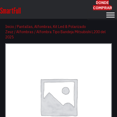
DONDE
COMPRAR
SmartFull
Inicio
/
Pantallas, Alfombras, Kit Led & Polarizado
Zeuz
/
Alfombras
/ Alfombra Tipo Bandeja Mitsubishi L200 del
2025