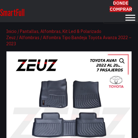
DONDE
COMPRAR
SmartFull
Inicio
/
Pantallas, Alfombras, Kit Led & Polarizado
Zeuz
/
Alfombras
/ Alfombra Tipo Bandeja Toyota Avanza 2022 –
2023