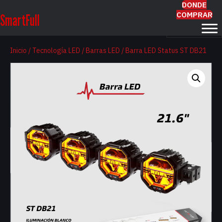
DONDE
COMPRAR
SmartFull
Inicio
/
Tecnología LED
/
Barras LED
/ Barra LED Status ST DB21