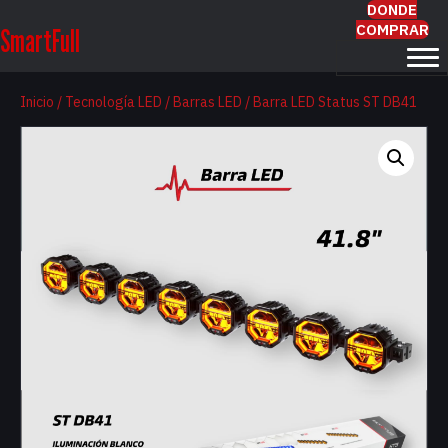
DONDE
COMPRAR
SmartFull
Inicio
/
Tecnología LED
/
Barras LED
/ Barra LED Status ST DB41