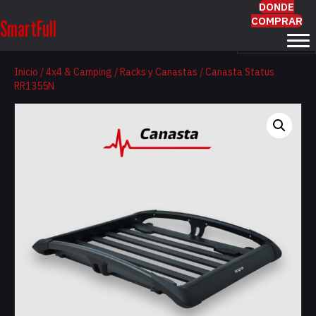
DONDE
COMPRAR
SmartFull
Inicio
/
4x4 & Camping
/
Racks y Canastas
/ Canasta Status
RR1355N