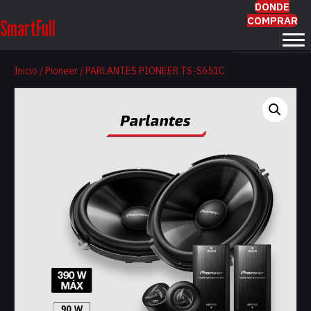
DONDE
COMPRAR
SmartFull
Inicio
/
Pioneer
/ PARLANTES PIONEER TS-S651C