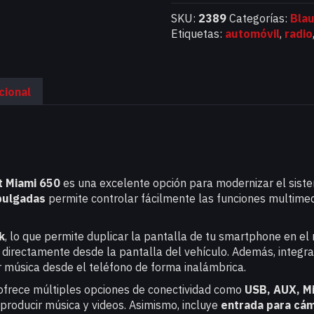
SKU:
2389
Categorías:
Bla
Etiquetas:
automóvil
,
radio
cional
t Miami 650
es una excelente opción para modernizar el sist
pulgadas
permite controlar fácilmente las funciones multimedia
k
, lo que permite duplicar la pantalla de tu smartphone en el 
 directamente desde la pantalla del vehículo. Además, integr
 música desde el teléfono de forma inalámbrica.
frece múltiples opciones de conectividad como
USB, AUX, M
eproducir música y videos. Asimismo, incluye
entrada para cám