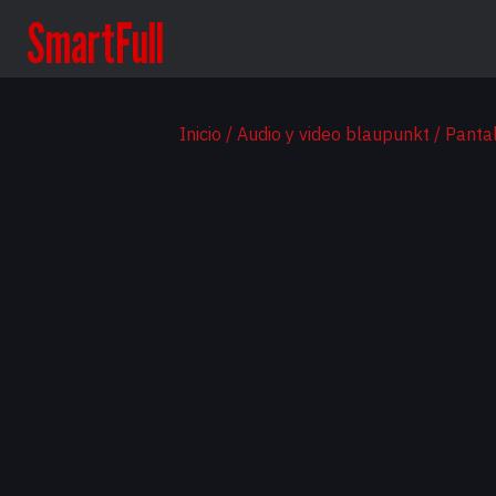
SmartFull
Inicio
/
Audio y video blaupunkt
/
Panta