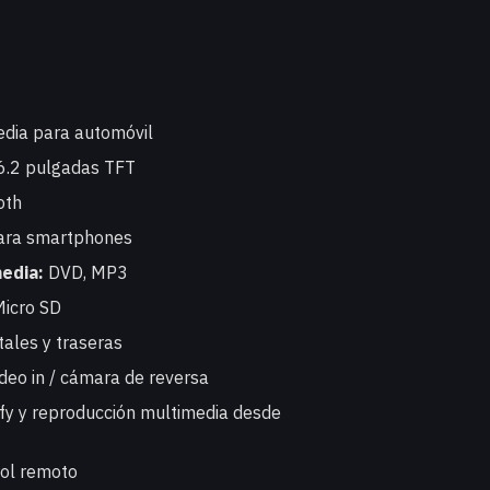
edia para automóvil
6.2 pulgadas TFT
oth
para smartphones
edia:
DVD, MP3
icro SD
tales y traseras
deo in / cámara de reversa
fy y reproducción multimedia desde
rol remoto