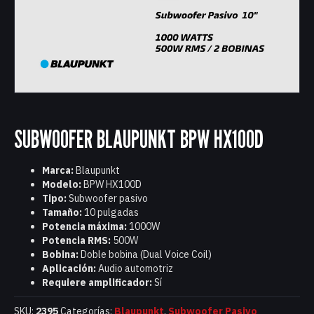
SUBWOOFER BLAUPUNKT BPW HX100D
Marca:
Blaupunkt
Modelo:
BPW HX100D
Tipo:
Subwoofer pasivo
Tamaño:
10 pulgadas
Potencia máxima:
1000W
Potencia RMS:
500W
Bobina:
Doble bobina (Dual Voice Coil)
Aplicación:
Audio automotriz
Requiere amplificador:
Sí
SKU:
2395
Categorías:
Blaupunkt
,
Subwoofer Pasivo