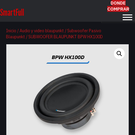
DONDE
COMPRAR
SmartFull
Inicio
/
Audio y video blaupunkt
/
Subwoofer Pasivo
Blaupunkt
/ SUBWOOFER BLAUPUNKT BPW HX100D